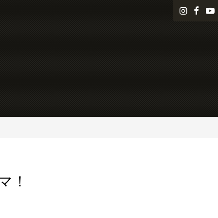
i
f
n
a
s
c
t
e
a
b
g
o
r
o
a
k
m
マ！