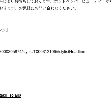
約を心よりお待ちしております。ホットペッパービューティーからの
ております。お気軽にお問い合わせください。
ンク】
lnH000305874/stylist/T000312106/#stylistHeadline
etaku_solana