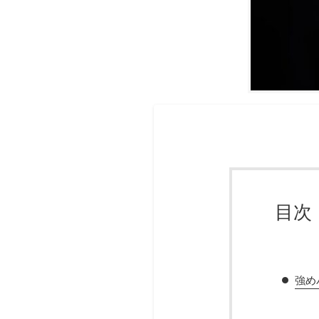
目次
強め