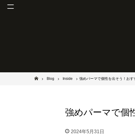
池田市石橋の美容室ならヘアサロンSolana（ソラーナ）
Blog
Inside
強めパーマで個性を出そう！おす
強めパーマで個
2024年5月31日