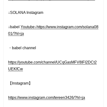
↓SOLANA Instagram
↓babel
Youtube↓https://www.instagram.com/solana08
01/?hl=ja
・babel channel
https://youtube.com/channel/UCqGasMFV8IFI2DCt2
UEKfCw
【Instagram】
https://www.instagram.com/tereen3426/?hl=ja