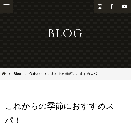
i
f
Y
n
a
o
s
c
u
BLOG
t
e
T
a
b
u
g
o
b
r
o
e
a
k
m
池田市石橋の美容室ならヘアサロンSolana（ソラーナ）
Blog
Outside
これからの季節におすすめスパ！
これからの季節におすすめス
パ！