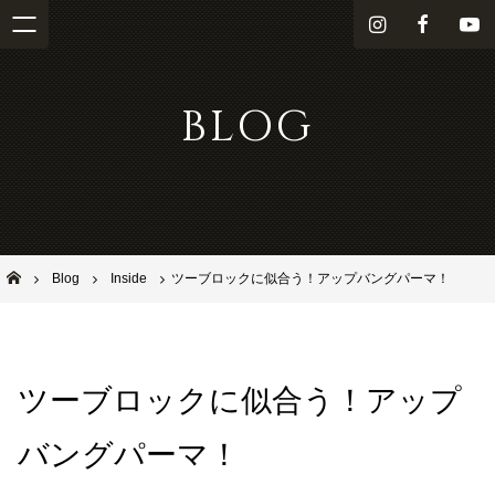
i
f
Y
n
a
o
s
c
u
BLOG
t
e
T
a
b
u
g
o
b
r
o
e
a
k
m
池田市石橋の美容室ならヘアサロンSolana（ソラーナ）
Blog
Inside
ツーブロックに似合う！アップバングパーマ！
ツーブロックに似合う！アップ
バングパーマ！