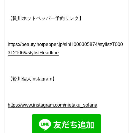
【贄川ホットペッパー予約リンク】
https://beauty.hotpepper.jp/slnH000305874/stylist/T000
312106/#stylistHeadline
【贄川個人Instagram】
https://www.instagram.com/nietaku_solana