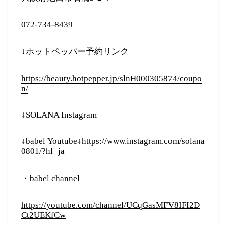
072-734-8439
↓ホットペッパー予約リンク
https://beauty.hotpepper.jp/slnH000305874/coupo
n/
↓SOLANA Instagram
↓babel
Youtube↓https://www.instagram.com/solana
0801/?hl=ja
・babel channel
https://youtube.com/channel/UCqGasMFV8IFI2D
Ct2UEKfCw