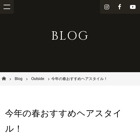
i
f
Y
n
a
o
s
c
u
BLOG
t
e
T
a
b
u
g
o
b
r
o
e
a
k
m
池田市石橋の美容室ならヘアサロンSolana（ソラーナ）
Blog
Outside
今年の春おすすめヘアスタイル！
今年の春おすすめヘアスタイ
ル！