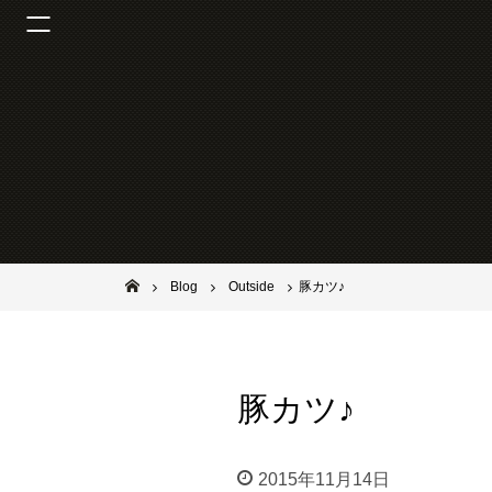
池田市石橋の美容室ならヘアサロンSolana（ソラーナ）
Blog
Outside
豚カツ♪
豚カツ♪
2015年11月14日