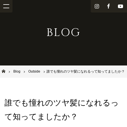
i
f
Y
n
a
o
s
c
u
BLOG
t
e
T
a
b
u
g
o
b
r
o
e
a
k
m
池田市石橋の美容室ならヘアサロンSolana（ソラーナ）
Blog
Outside
誰でも憧れのツヤ髪になれるって知ってましたか？
誰でも憧れのツヤ髪になれるっ
て知ってましたか？