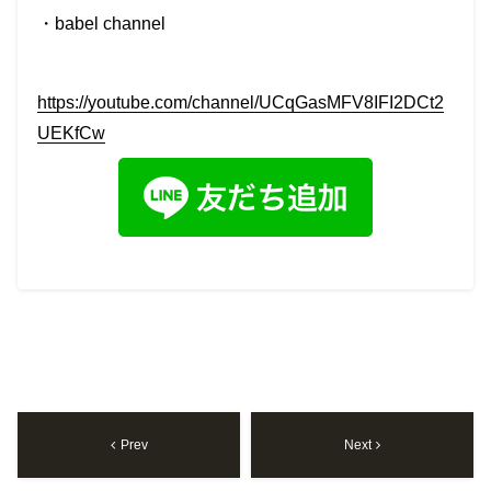
・
babel channel
https://youtube.com/channel/UCqGasMFV8IFI2DCt2
UEKfCw
Prev
Next