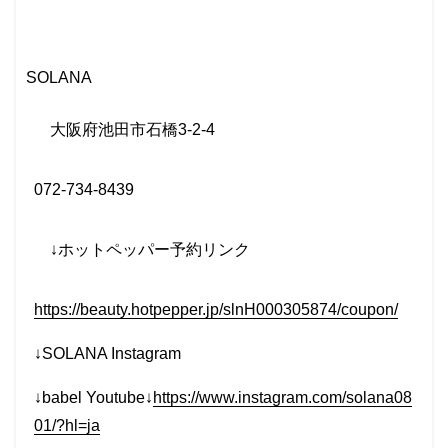
SOLANA
大阪府池田市石橋
3-2-4
072-734-8439
↓
ホットペッパー予約リンク
https://beauty.hotpepper.jp/slnH000305874/coupon/
↓SOLANA Instagram
↓babel Youtube↓
https://www.instagram.com/solana08
01/?hl=ja