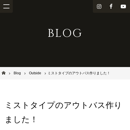
i
f
Y
n
a
o
s
c
u
BLOG
t
e
T
a
b
u
g
o
b
r
o
e
a
k
m
池田市石橋の美容室ならヘアサロンSolana（ソラーナ）
Blog
Outside
ミストタイプのアウトバス作りました！
ミストタイプのアウトバス作り
ました！