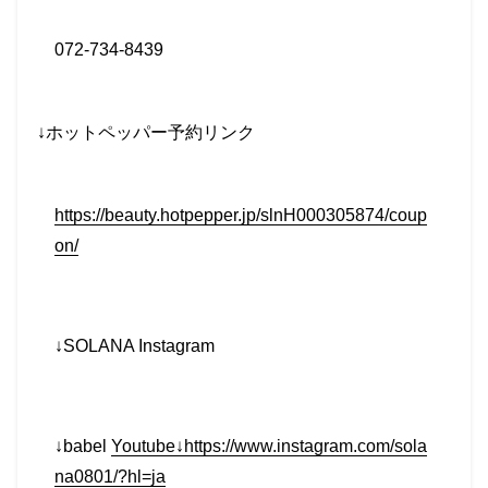
072-734-8439
↓
ホットペッパー予約リンク
https://beauty.hotpepper.jp/slnH000305874/coup
on/
↓SOLANA Instagram
↓babel
Youtube↓https://www.instagram.com/sola
na0801/?hl=ja