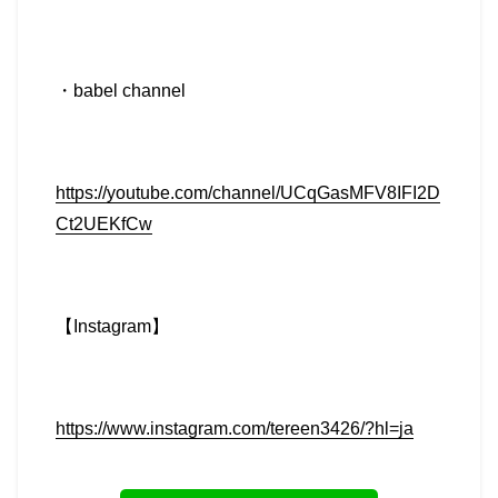
・
babel channel
https://youtube.com/channel/UCqGasMFV8IFI2D
Ct2UEKfCw
【
Instagram
】
https://www.instagram.com/tereen3426/?hl=ja