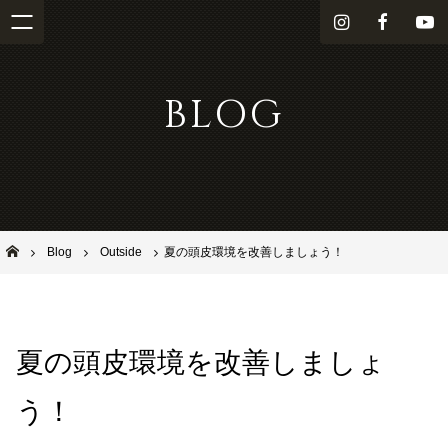
i
f
Y
n
a
o
s
c
u
BLOG
t
e
T
a
b
u
g
o
b
r
o
e
a
k
m
池田市石橋の美容室ならヘアサロンSolana（ソラーナ）
Blog
Outside
夏の頭皮環境を改善しましょう！
夏の頭皮環境を改善しましょ
う！