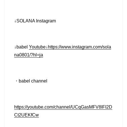
↓SOLANA Instagram
↓babel
Youtube↓https://www.instagram.com/sola
na0801/?hl=ja
・
babel channel
https://youtube.com/channel/UCqGasMFV8IFI2D
Ct2UEKfCw