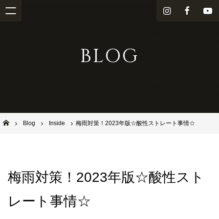
i
f
Y
n
a
o
s
c
u
BLOG
t
e
T
a
b
u
g
o
b
r
o
e
a
k
m
池田市石橋の美容室ならヘアサロンSolana（ソラーナ）
Blog
Inside
梅雨対策！2023年版☆酸性ストレート事情☆
梅雨対策！2023年版☆酸性スト
レート事情☆