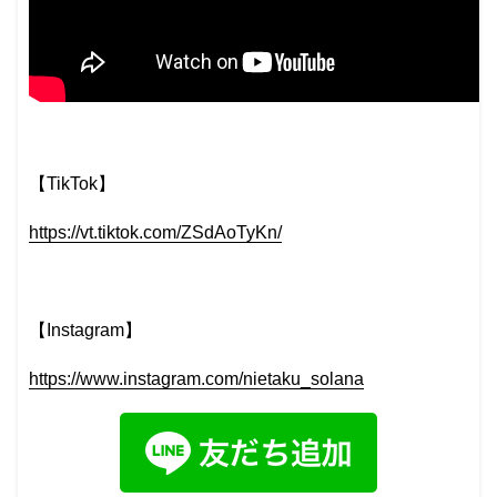
【TikTok】
https://vt.tiktok.com/ZSdAoTyKn/
【Instagram】
https://www.instagram.com/nietaku_solana