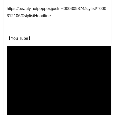
https://beauty.hotpepper.jp/slnH000305874/stylist/T000
312106/#stylistHeadline
【You Tube】