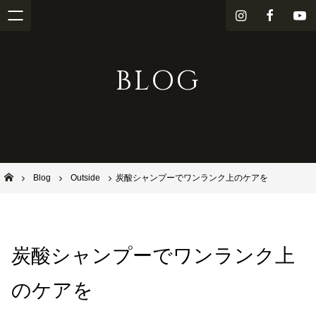
i
f
Y
n
a
o
s
c
u
BLOG
t
e
T
a
b
u
g
o
b
r
o
e
a
k
m
池田市石橋の美容室ならヘアサロンSolana（ソラーナ）
Blog
Outside
炭酸シャンプーでワンランク上のケアを
炭酸シャンプーでワンランク上
のケアを