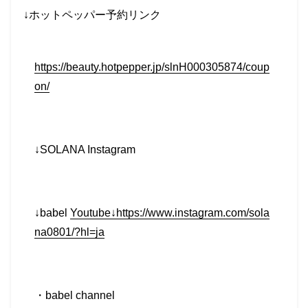
↓
ホットペッパー予約リンク
https://beauty.hotpepper.jp/slnH000305874/coup
on/
↓SOLANA Instagram
↓babel
Youtube↓https://www.instagram.com/sola
na0801/?hl=ja
・
babel channel