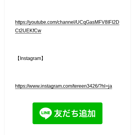
https://youtube.com/channel/UCqGasMFV8IFI2D
Ct2UEKfCw
【
Instagram
】
https://www.instagram.com/tereen3426/?hl=ja