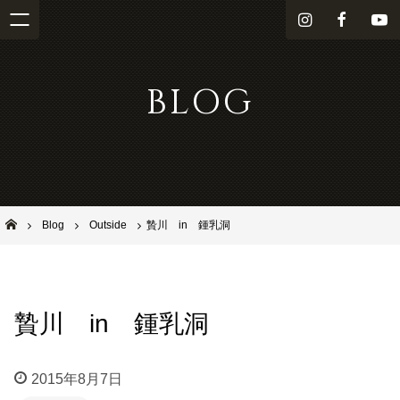
i
f
Y
n
a
o
s
c
u
BLOG
t
e
T
a
b
u
g
o
b
r
o
e
a
k
m
池田市石橋の美容室ならヘアサロンSolana（ソラーナ）
Blog
Outside
贄川 in 鍾乳洞
贄川 in 鍾乳洞
2015年8月7日