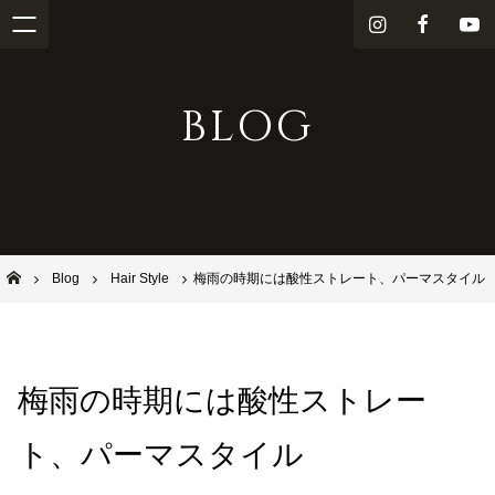
i
f
Y
n
a
o
s
c
u
BLOG
t
e
T
a
b
u
g
o
b
r
o
e
a
k
m
池田市石橋の美容室ならヘアサロンSolana（ソラーナ）
Blog
Hair Style
梅雨の時期には酸性ストレート、パーマスタイル
梅雨の時期には酸性ストレー
ト、パーマスタイル