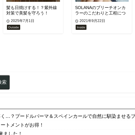
髪も日焼けする！？紫外線
SOLANAのブリーチオンカ
対策で美髪を守ろう！
ラーのこだわりと工程につ
い！
2025年7月1日
2021年9月22日
Outside
Inside
浮く…？プードルパーマ＆スペインカールで自然に馴染ませるプロ
リートメントがお得！
来ました！