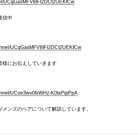
annel/UCqGasMFV8IFI2DCt2UEKfCw
発信中
channel/UCqGasMFV8IFI2DCt2UEKfCw
皆様にお伝えしていきます
hannel/UCoe3wv0fxWHz-K0txPipPpA
がメンズのヘアについて解説しています。