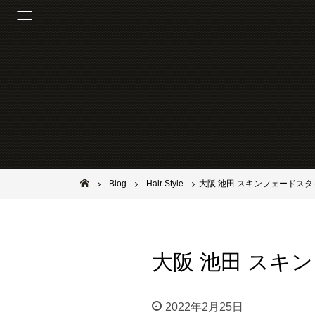
池田市石橋の美容室ならヘアサロンSolana（ソラーナ）
Blog
Hair Style
大阪 池田 スキンフェードスタ
大阪 池田 スキ
2022年2月25日