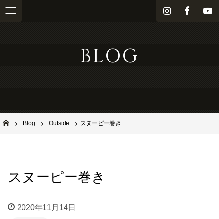
i
f
Y
n
a
o
s
c
u
BLOG
t
e
T
a
b
u
g
o
b
r
o
e
a
k
m
池田市石橋の美容室ならヘアサロンSolana（ソラーナ）
Blog
Outside
スヌーピー巻き
スヌーピー巻き
2020年11月14日