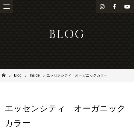
i
f
Y
n
a
o
s
c
u
BLOG
t
e
T
a
b
u
g
o
b
r
o
e
a
k
m
池田市石橋の美容室ならヘアサロンSolana（ソラーナ）
Blog
Inside
エッセンシティ オーガニックカラー
エッセンシティ オーガニック
カラー