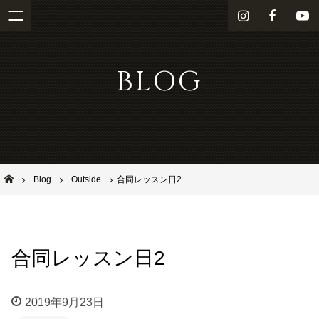
i
f
Y
n
a
o
s
c
u
BLOG
t
e
T
a
b
u
g
o
b
r
o
e
a
k
m
池田市石橋の美容室ならヘアサロンSolana（ソラーナ）
Blog
Outside
合同レッスン日2
合同レッスン日2
2019年9月23日