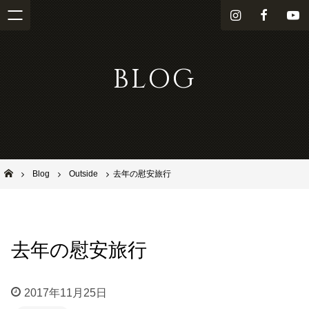
i
f
Y
n
a
o
s
c
u
BLOG
t
e
T
a
b
u
g
o
b
r
o
e
a
k
m
池田市石橋の美容室ならヘアサロンSolana（ソラーナ）
Blog
Outside
去年の慰安旅行
去年の慰安旅行
2017年11月25日