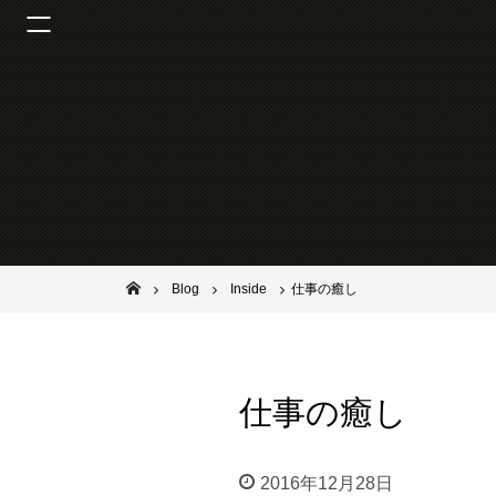
池田市石橋の美容室ならヘアサロンSolana（ソラーナ）
Blog
Inside
仕事の癒し
仕事の癒し
2016年12月28日