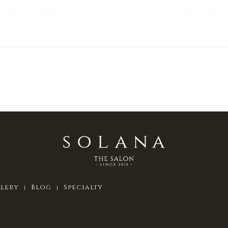
llery
Blog
Specialty