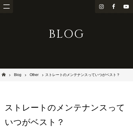
i
f
Y
n
a
o
s
c
u
BLOG
t
e
T
a
b
u
g
o
b
r
o
e
a
k
m
池田市石橋の美容室ならヘアサロンSolana（ソラーナ）
Blog
Other
ストレートのメンテナンスっていつがベスト？
ストレートのメンテナンスって
いつがベスト？