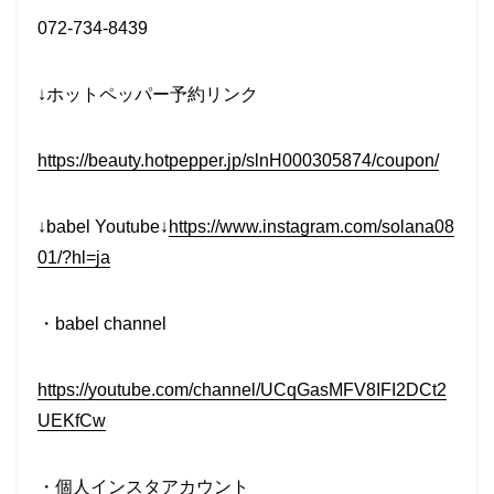
072-734-8439
↓ホットペッパー予約リンク
https://beauty.hotpepper.jp/slnH000305874/coupon/
↓babel Youtube↓
https://www.instagram.com/solana08
01/?hl=ja
・babel channel
https://youtube.com/channel/UCqGasMFV8IFI2DCt2
UEKfCw
・個人インスタアカウント