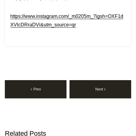
https://www.instagram.com/_m0205m_?igsh=OXF1d
XVlcDRraDVi&utm_source=qr
Prev
Next
Related Posts