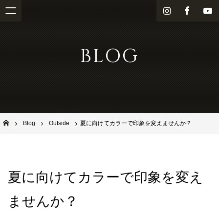
i
f
Y
n
a
o
s
c
u
BLOG
t
e
T
a
b
u
g
o
b
r
o
e
a
k
m
池田市石橋の美容室ならヘアサロンSolana（ソラーナ）
Blog
Outside
夏に向けてカラーで印象を変えませんか？
夏に向けてカラーで印象を変え
ませんか？