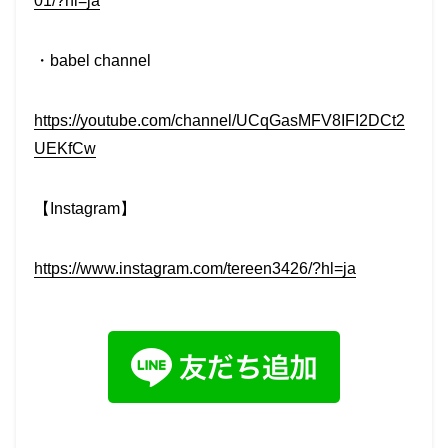
01/?hl=ja
・babel channel
https://youtube.com/channel/UCqGasMFV8IFI2DCt2
UEKfCw
【Instagram】
https://www.instagram.com/tereen3426/?hl=ja