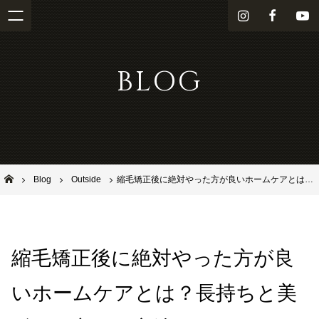
i
f
Y
n
a
o
s
c
u
BLOG
t
e
T
a
b
u
g
o
b
r
o
e
a
k
m
池田市石橋の美容室ならヘアサロンSolana（ソラーナ）
Blog
Outside
縮毛矯正後に絶対やった方が良いホームケアとは？長持ちと美髪を両立する方法！
縮毛矯正後に絶対やった方が良
いホームケアとは？長持ちと美