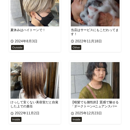
夏休みはハイトーンで！
当店はサービスにもこだわってま
す！
2024年8月3日
2022年11月18日
Outside
Other
けっして安くない美容室だと自覚
【暗髪でも個性的】質感で魅せる
した上での責任
「ダークトーン×ニュアンスパー
マ」のすゝめ
2022年11月2日
2025年12月23日
Inside
Inside