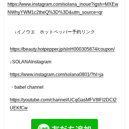
https://www.instagram.com/solana_inoue?igsh=MXEw
NWhyYWM1c2theQ%3D%3D&utm_source=qr
↓イノウエ
ホットペッパー予約リンク
https://beauty.hotpepper.jp/slnH000305874/coupon/
↓SOLANAInstagram
https://www.instagram.com/solana0801/?hl=ja
・
babel
channel
https://youtube.com/channel/UCqGasMFV8IFI2DCt2
UEKfCw