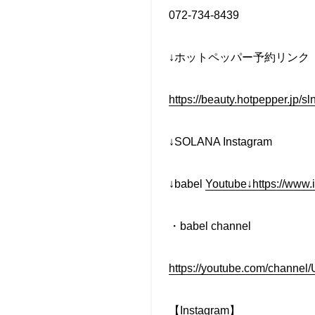
072-734-8439
↓ホットペッパー予約リンク
https://beauty.hotpepper.jp/
↓SOLANA Instagram
↓babel
Youtube↓https://www.
・babel channel
https://youtube.com/chan
【Instagram】