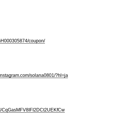
slnH000305874/coupon/
instagram.com/solana0801/?hl=ja
nel/UCqGasMFV8IFI2DCt2UEKfCw