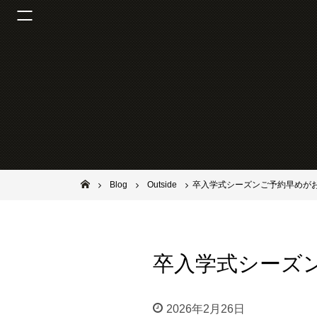
池田市石橋の美容室ならヘアサロンSolana（ソラーナ）
Blog
Outside
卒入学式シーズンご予約早めが
卒入学式シーズ
2026年2月26日