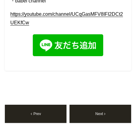
・
babel
channel
https://youtube.com/channel/UCqGasMFV8IFI2DCt2
UEKfCw
Prev
Next