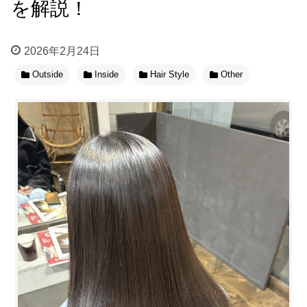
を解説！
2026年2月24日
Outside
Inside
Hair Style
Other