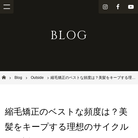
i
f
Y
n
a
o
s
c
u
BLOG
t
e
T
a
b
u
g
o
b
r
o
e
a
k
m
池田市石橋の美容室ならヘアサロンSolana（ソラーナ）
Blog
Outside
縮毛矯正のベストな頻度は？美髪をキープする理想のサイクルを解説！
縮毛矯正のベストな頻度は？美
髪をキープする理想のサイクル