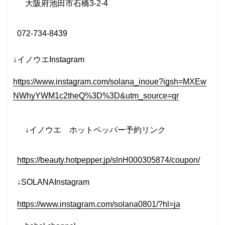
大阪府池田市石橋
3-2-4
072-734-8439
↓イノウエInstagram
https://www.instagram.com/solana_inoue?igsh=MXEw
NWhyYWM1c2theQ%3D%3D&utm_source=qr
↓イノウエ
ホットペッパー予約リンク
https://beauty.hotpepper.jp/slnH000305874/coupon/
↓SOLANAInstagram
https://www.instagram.com/solana0801/?hl=ja