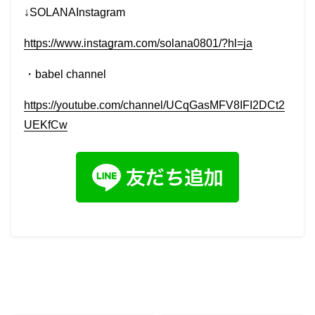
↓SOLANAInstagram
https://www.instagram.com/solana0801/?hl=ja
・
babel
channel
https://youtube.com/channel/UCqGasMFV8IFI2DCt2
UEKfCw