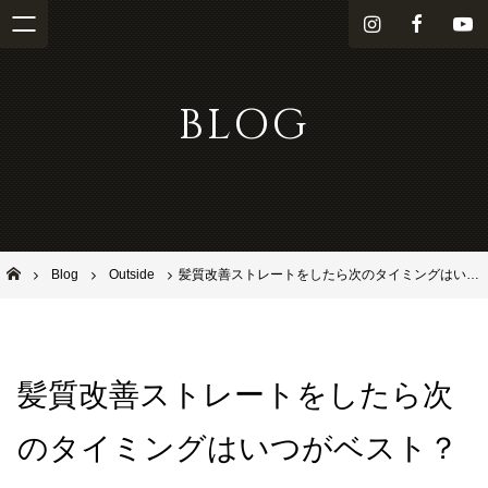
i
f
Y
n
a
o
s
c
u
BLOG
t
e
T
a
b
u
g
o
b
r
o
e
a
k
m
池田市石橋の美容室ならヘアサロンSolana（ソラーナ）
Blog
Outside
髪質改善ストレートをしたら次のタイミングはいつがベスト？
髪質改善ストレートをしたら次
のタイミングはいつがベスト？