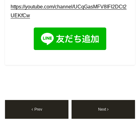
https://youtube.com/channel/UCqGasMFV8IFI2DCt2
UEKfCw
Prev
Next