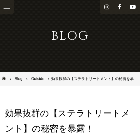
i
f
Y
n
a
o
s
c
u
BLOG
t
e
T
a
b
u
g
o
b
r
o
e
a
k
m
池田市石橋の美容室ならヘアサロンSolana（ソラーナ）
Blog
Outside
効果抜群の【ステラトリートメント】の秘密を暴露！
効果抜群の【ステラトリートメ
ント】の秘密を暴露！