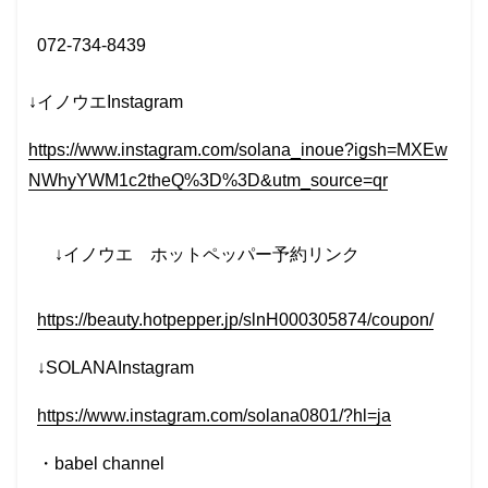
072-734-8439
↓イノウエInstagram
https://www.instagram.com/solana_inoue?igsh=MXEw
NWhyYWM1c2theQ%3D%3D&utm_source=qr
↓イノウエ
ホットペッパー予約リンク
https://beauty.hotpepper.jp/slnH000305874/coupon/
↓SOLANAInstagram
https://www.instagram.com/solana0801/?hl=ja
・
babel
channel