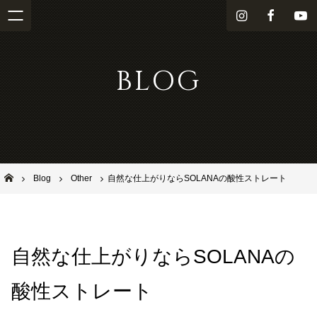
i
f
Y
n
a
o
s
c
u
BLOG
t
e
T
a
b
u
g
o
b
r
o
e
a
k
m
池田市石橋の美容室ならヘアサロンSolana（ソラーナ）
Blog
Other
自然な仕上がりならSOLANAの酸性ストレート
自然な仕上がりならSOLANAの
酸性ストレート