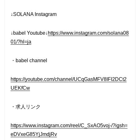
↓SOLANA Instagram
↓babel Youtube↓
https://www.instagram.com/solana08
01/?hl=ja
・babel channel
https://youtube.com/channel/UCqGasMFV8IFI2DCt2
UEKfCw
・求人リンク
https://www.instagram.com/reel/C_SxAO5voj-/?igsh=
eDVxeG85YjJmdjRv