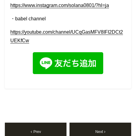
https://www.instagram.com/solana0801/?hl=ja
・
babel
channel
https://youtube.com/channel/UCqGasMFV8IFI2DCt2
UEKfCw
Prev
Next