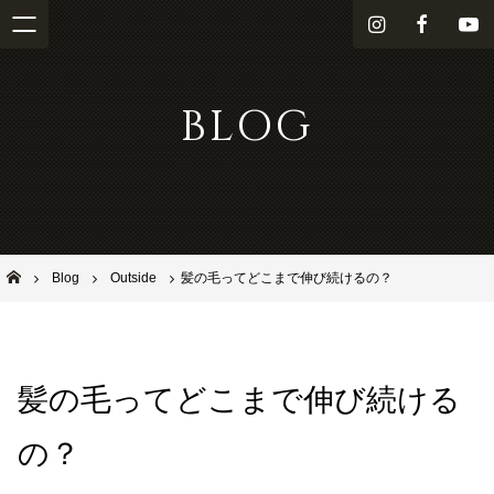
i
f
Y
n
a
o
s
c
u
BLOG
t
e
T
a
b
u
g
o
b
r
o
e
a
k
m
池田市石橋の美容室ならヘアサロンSolana（ソラーナ）
Blog
Outside
髪の毛ってどこまで伸び続けるの？
髪の毛ってどこまで伸び続ける
の？