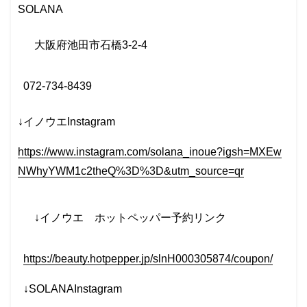
SOLANA
大阪府池田市石橋
3-2-4
072-734-8439
↓イノウエInstagram
https://www.instagram.com/solana_inoue?igsh=MXEw
NWhyYWM1c2theQ%3D%3D&utm_source=qr
↓イノウエ
ホットペッパー予約リンク
https://beauty.hotpepper.jp/slnH000305874/coupon/
↓SOLANAInstagram