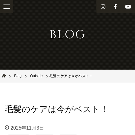
i
f
Y
n
a
o
s
c
u
BLOG
t
e
T
a
b
u
g
o
b
r
o
e
a
k
m
池田市石橋の美容室ならヘアサロンSolana（ソラーナ）
Blog
Outside
毛髪のケアは今がベスト！
毛髪のケアは今がベスト！
2025年11月3日