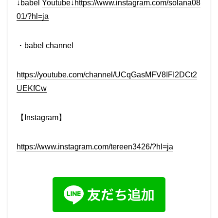
↓babel
Youtube↓https://www.instagram.com/solana08
01/?hl=ja
・babel channel
https://youtube.com/channel/UCqGasMFV8IFI2DCt2
UEKfCw
【Instagram】
https://www.instagram.com/tereen3426/?hl=ja