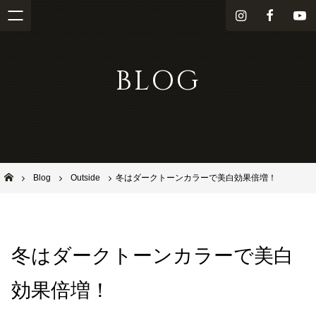
i
f
Y
n
a
o
s
c
u
BLOG
t
e
T
a
b
u
g
o
b
r
o
e
a
k
m
池田市石橋の美容室ならヘアサロンSolana（ソラーナ）
Blog
Outside
冬はダークトーンカラーで美白効果倍増！
冬はダークトーンカラーで美白
効果倍増！