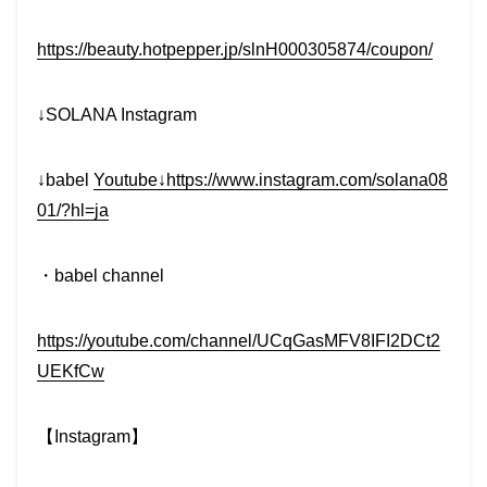
https://beauty.hotpepper.jp/slnH000305874/coupon/
↓SOLANA Instagram
↓babel
Youtube↓https://www.instagram.com/solana08
01/?hl=ja
・babel channel
https://youtube.com/channel/UCqGasMFV8IFI2DCt2
UEKfCw
【Instagram】