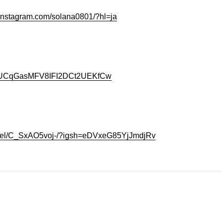
.instagram.com/solana0801/?hl=ja
nel/UCqGasMFV8IFI2DCt2UEKfCw
/reel/C_SxAO5voj-/?igsh=eDVxeG85YjJmdjRv