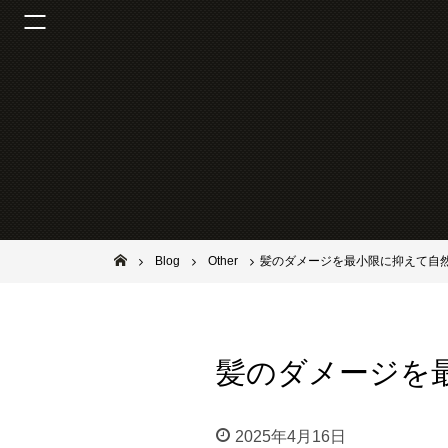
池田市石橋の美容室ならヘアサロンSolana（ソラーナ）
Blog
Other
髪のダメージを最小限に抑えて自
髪のダメージを
2025年4月16日