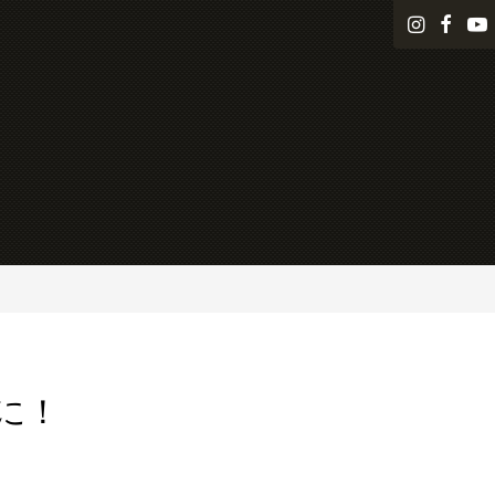
i
f
n
a
s
c
t
e
a
b
g
o
r
o
a
k
m
に！