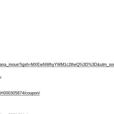
m/solana_inoue?igsh=MXEwNWhyYWM1c2theQ%3D%3D&utm_sou
ク
slnH000305874/coupon/