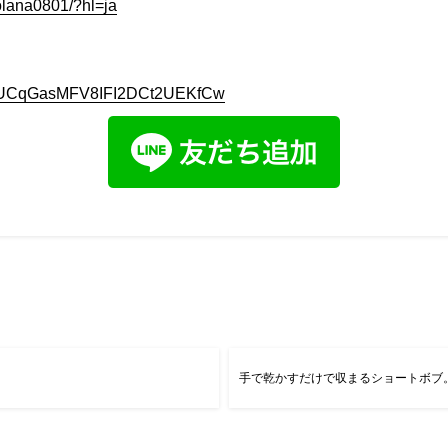
olana0801/?hl=ja
nel/UCqGasMFV8IFI2DCt2UEKfCw
手で乾かすだけで収まるショートボブ