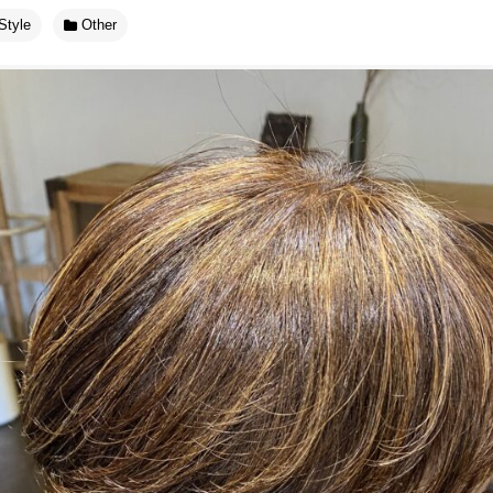
Style
Other