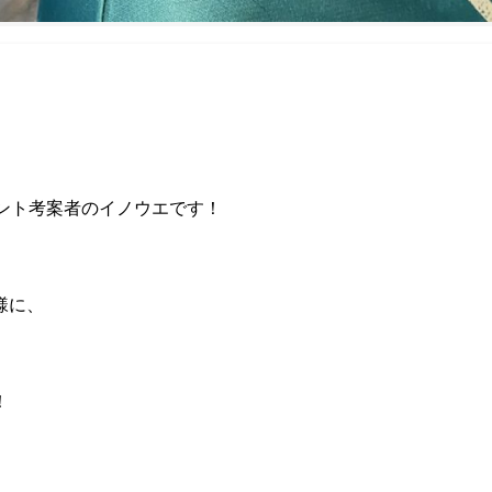
メント考案者のイノウエです！
様に、
！