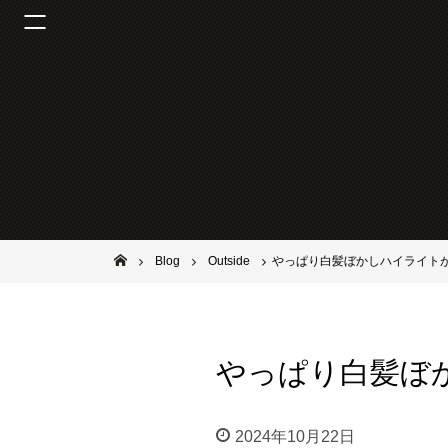
池田市石橋の美容室ならヘアサロンSolana（ソラーナ）
Blog
Outside
やっぱり白髪ぼかしハイライト
やっぱり白髪ぼ
2024年10月22日