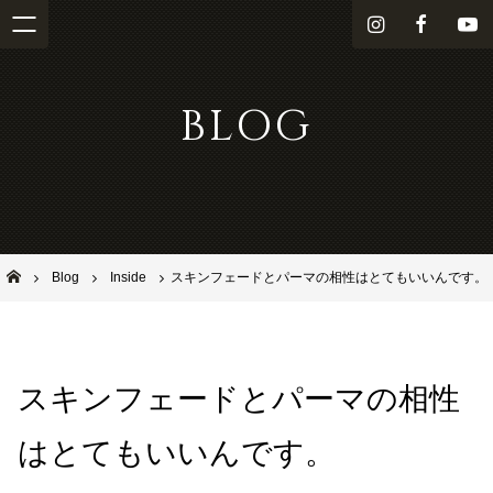
i
f
Y
n
a
o
s
c
u
BLOG
t
e
T
a
b
u
g
o
b
r
o
e
a
k
m
池田市石橋の美容室ならヘアサロンSolana（ソラーナ）
Blog
Inside
スキンフェードとパーマの相性はとてもいいんです。
スキンフェードとパーマの相性
はとてもいいんです。