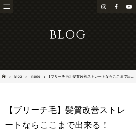
i
f
Y
n
a
o
s
c
u
BLOG
t
e
T
a
b
u
g
o
b
r
o
e
a
k
m
池田市石橋の美容室ならヘアサロンSolana（ソラーナ）
Blog
Inside
【ブリーチ毛】髪質改善ストレートならここまで出来る！
【ブリーチ毛】髪質改善ストレ
ートならここまで出来る！