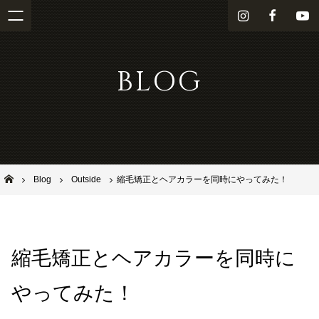
i
f
Y
n
a
o
s
c
u
BLOG
t
e
T
a
b
u
g
o
b
r
o
e
a
k
m
池田市石橋の美容室ならヘアサロンSolana（ソラーナ）
Blog
Outside
縮毛矯正とヘアカラーを同時にやってみた！
縮毛矯正とヘアカラーを同時に
やってみた！