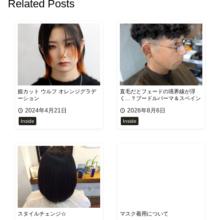
Related Posts
姫カット ウルフ オレンジグラデ
​直毛だとフェードの境界線が浮
ーション
く…？プードルパーマ＆スペイン
カールで自然に馴染ませるプロの
2024年4月21日
2026年8月6日
補正技術｜SOLANA
Inside
Inside
スタイルチェンジ☆
マスク着用について