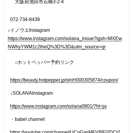
大阪府池田市石橋
3-2-4
072-734-8439
↓イノウエInstagram
https://www.instagram.com/solana_inoue?igsh=MXEw
NWhyYWM1c2theQ%3D%3D&utm_source=qr
↓
ホットペッパー予約リンク
https://beauty.hotpepper.jp/slnH000305874/coupon/
↓SOLANAInstagram
https://www.instagram.com/solana0801/?hl=ja
・
babel channel
https://youtube.com/channel/UCqGasMFV8IFI2DCt2