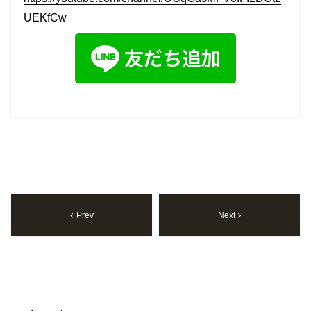
UEKfCw
Prev
Next