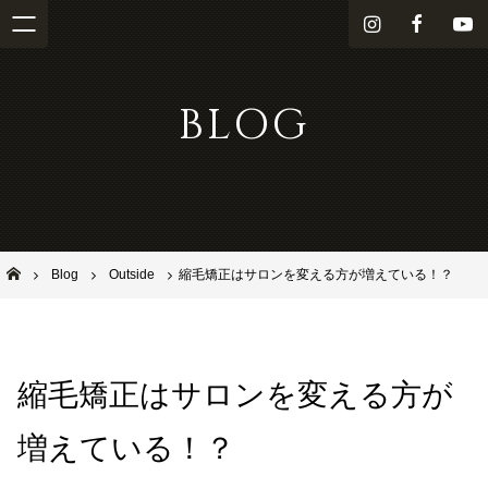
i
f
Y
n
a
o
s
c
u
BLOG
t
e
T
a
b
u
g
o
b
r
o
e
a
k
m
池田市石橋の美容室ならヘアサロンSolana（ソラーナ）
Blog
Outside
縮毛矯正はサロンを変える方が増えている！？
縮毛矯正はサロンを変える方が
増えている！？