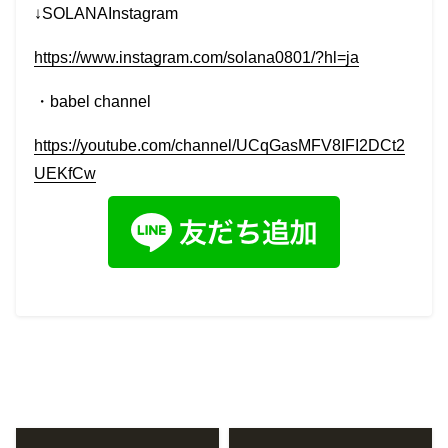
↓SOLANAInstagram
https://www.instagram.com/solana0801/?hl=ja
・
babel channel
https://youtube.com/channel/UCqGasMFV8IFI2DCt2
UEKfCw