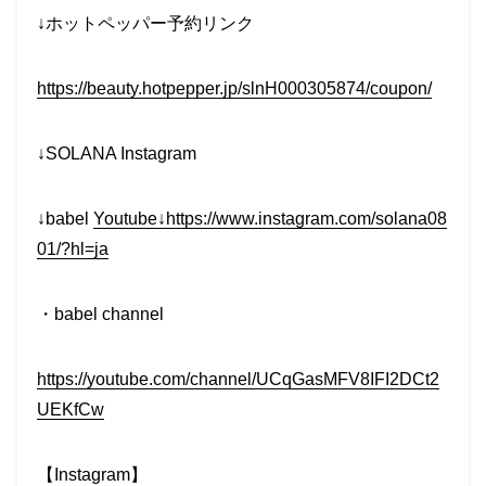
↓ホットペッパー予約リンク
https://beauty.hotpepper.jp/slnH000305874/coupon/
↓SOLANA Instagram
↓babel
Youtube↓https://www.instagram.com/solana08
01/?hl=ja
・babel channel
https://youtube.com/channel/UCqGasMFV8IFI2DCt2
UEKfCw
【Instagram】