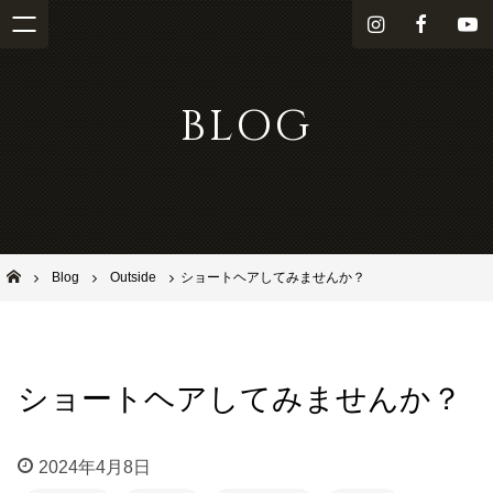
i
f
Y
n
a
o
s
c
u
BLOG
t
e
T
a
b
u
g
o
b
r
o
e
a
k
m
池田市石橋の美容室ならヘアサロンSolana（ソラーナ）
Blog
Outside
ショートヘアしてみませんか？
ショートヘアしてみませんか？
2024年4月8日