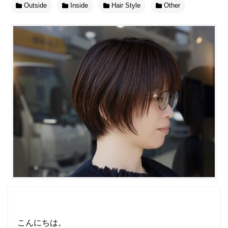
Outside
Inside
Hair Style
Other
こんにちは。