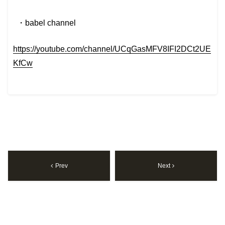
・babel channel
https://youtube.com/channel/UCqGasMFV8IFI2DCt2UE
KfCw
Prev
Next