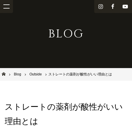
i
f
Y
n
a
o
s
c
u
BLOG
t
e
T
a
b
u
g
o
b
r
o
e
a
k
m
池田市石橋の美容室ならヘアサロンSolana（ソラーナ）
Blog
Outside
ストレートの薬剤が酸性がいい理由とは
ストレートの薬剤が酸性がいい
理由とは