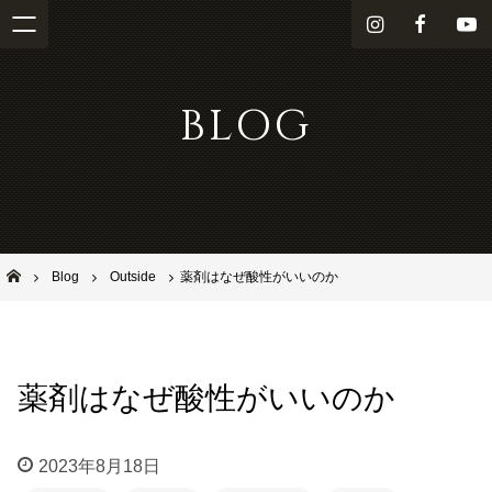
i
f
Y
n
a
o
s
c
u
BLOG
t
e
T
a
b
u
g
o
b
r
o
e
a
k
m
池田市石橋の美容室ならヘアサロンSolana（ソラーナ）
Blog
Outside
薬剤はなぜ酸性がいいのか
薬剤はなぜ酸性がいいのか
2023年8月18日