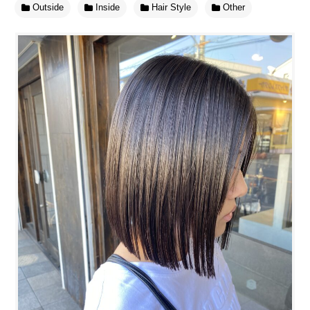
Outside
Inside
Hair Style
Other