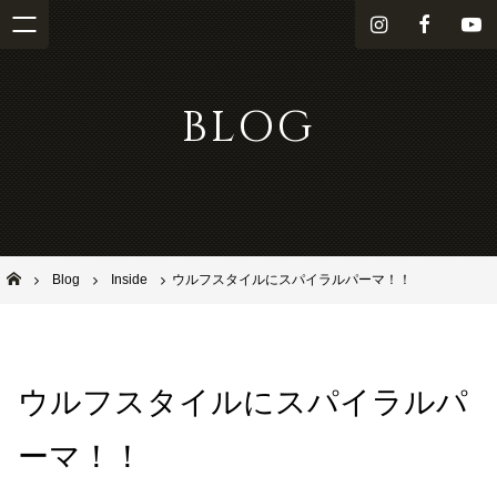
i
f
Y
n
a
o
s
c
u
BLOG
t
e
T
a
b
u
g
o
b
r
o
e
a
k
m
池田市石橋の美容室ならヘアサロンSolana（ソラーナ）
Blog
Inside
ウルフスタイルにスパイラルパーマ！！
ウルフスタイルにスパイラルパ
ーマ！！