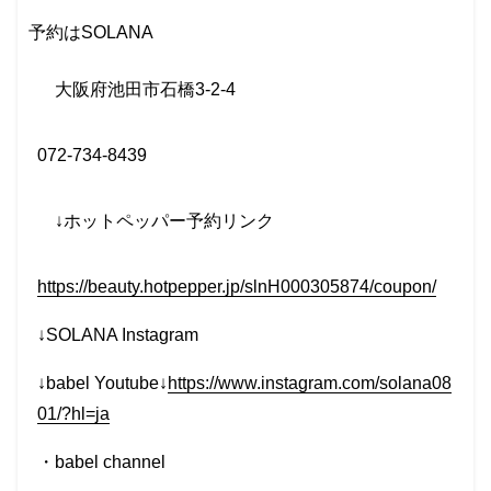
予約は
SOLANA
大阪府池田市石橋
3-2-4
072-734-8439
↓
ホットペッパー予約リンク
https://beauty.hotpepper.jp/slnH000305874/coupon/
↓SOLANA Instagram
↓babel Youtube↓
https://www.instagram.com/solana08
01/?hl=ja
・
babel channel