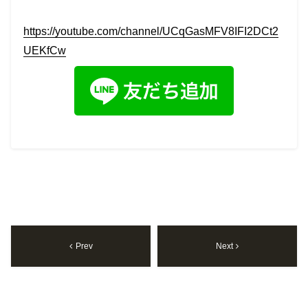
https://youtube.com/channel/UCqGasMFV8IFI2DCt2
UEKfCw
Prev
Next