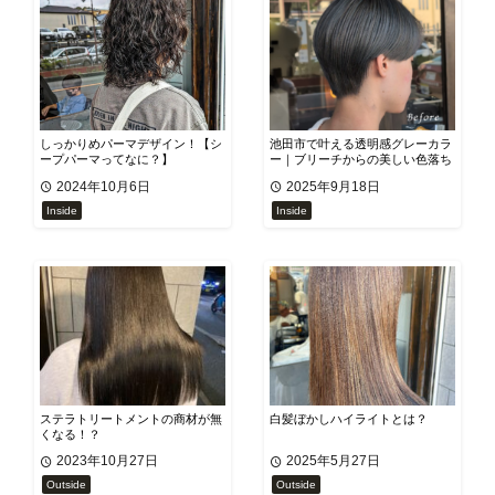
しっかりめパーマデザイン！【シ
池田市で叶える透明感グレーカラ
ープパーマってなに？】
ー｜ブリーチからの美しい色落ち
も楽しめる
2024年10月6日
2025年9月18日
Inside
Inside
ステラトリートメントの商材が無
白髪ぼかしハイライトとは？
くなる！？
2023年10月27日
2025年5月27日
Outside
Outside