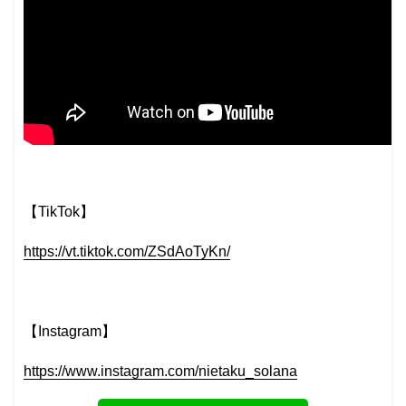
【TikTok】
https://vt.tiktok.com/ZSdAoTyKn/
【Instagram】
https://www.instagram.com/nietaku_solana