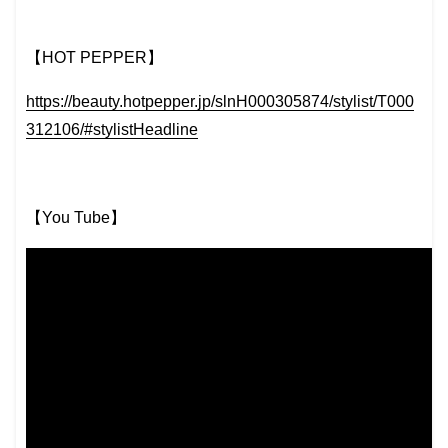
【HOT PEPPER】
https://beauty.hotpepper.jp/slnH000305874/stylist/T000
312106/#stylistHeadline
【You Tube】