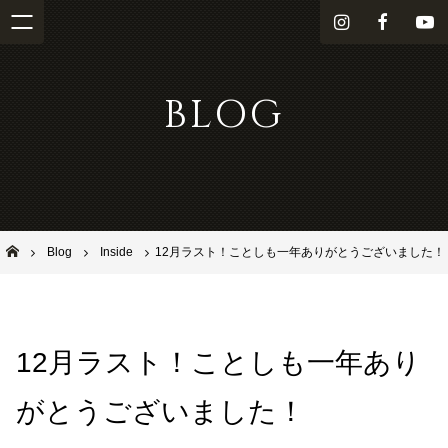
i
f
Y
n
a
o
s
c
u
BLOG
t
e
T
a
b
u
g
o
b
r
o
e
a
k
m
池田市石橋の美容室ならヘアサロンSolana（ソラーナ）
Blog
Inside
12月ラスト！ことしも一年ありがとうございました！
12月ラスト！ことしも一年あり
がとうございました！