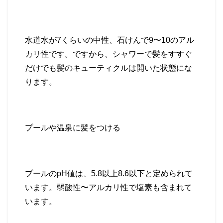
水道水が
7
くらいの中性、石けんで
9
〜
10
のアル
カリ性です。ですから、シャワーで髪をすすぐ
だけでも髪のキューティクルは開いた状態にな
ります。
プールや温泉に髪をつける
プールの
pH
値は、
5.8
以上
8.6
以下と定められて
います。弱酸性〜アルカリ性で塩素も含まれて
います。