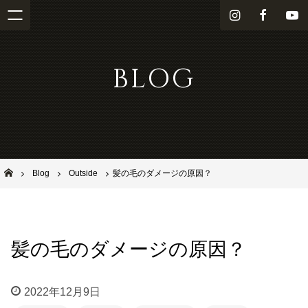
i
f
Y
n
a
o
s
c
u
BLOG
t
e
T
a
b
u
g
o
b
r
o
e
a
k
m
池田市石橋の美容室ならヘアサロンSolana（ソラーナ）
Blog
Outside
髪の毛のダメージの原因？
髪の毛のダメージの原因？
2022年12月9日