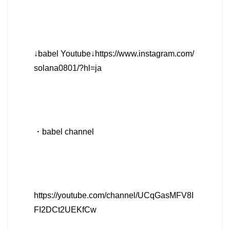
↓babel Youtube↓https://www.instagram.com/
solana0801/?hl=ja
・
babel channel
https://youtube.com/channel/UCqGasMFV8I
FI2DCt2UEKfCw