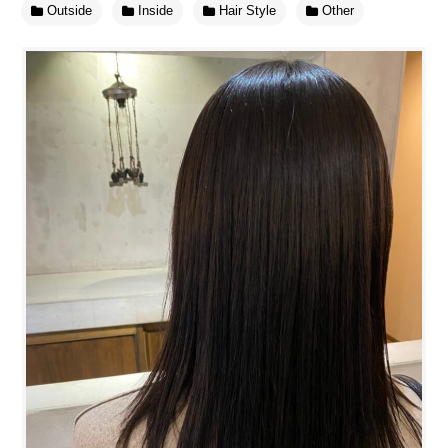
Outside
Inside
Hair Style
Other