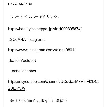
072-734-8439
↓
ホットペッパー予約リンク
↓
https://beauty.hotpepper.jp/slnH000305874/
↓SOLANA Instagram↓
https://www.instagram.com/solana0801/
↓babel Youtube↓
・
babel channel
https://m.youtube.com/channel/UCqGasMFV8IFI2DCt
2UEKfCw
会社の中の面白い事を主に発信中