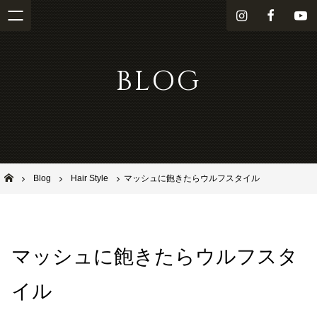
i
f
Y
n
a
o
s
c
u
BLOG
t
e
T
a
b
u
g
o
b
r
o
e
a
k
m
池田市石橋の美容室ならヘアサロンSolana（ソラーナ）
Blog
Hair Style
マッシュに飽きたらウルフスタイル
マッシュに飽きたらウルフスタ
イル