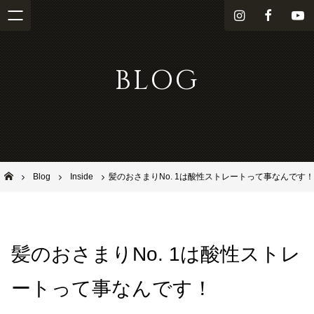
i
f
Y
n
a
o
s
c
u
BLOG
t
e
T
a
b
u
g
o
b
r
o
e
a
k
m
池田市石橋の美容室ならヘアサロンSolana（ソラーナ）
Blog
Inside
髪のおさまりNo. 1は酸性ストレートって事なんです！
髪のおさまりNo. 1は酸性ストレ
ートって事なんです！