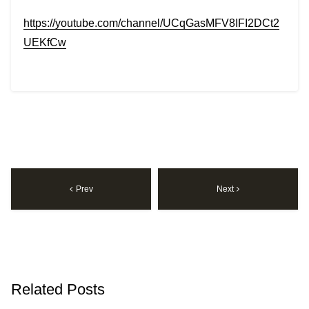
https://youtube.com/channel/UCqGasMFV8IFI2DCt2
UEKfCw
Prev
Next
Related Posts