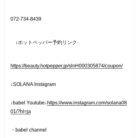
072-734-8439
↓
ホットペッパー予約リンク
https://beauty.hotpepper.jp/slnH000305874/coupon/
↓SOLANA Instagram
↓babel Youtube↓
https://www.instagram.com/solana08
01/?hl=ja
・
babel channel