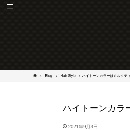
池田市石橋の美容室ならヘアサロンSolana（ソラーナ）
Blog
Hair Style
ハイトーンカラーはミルクテ
ハイトーンカラ
2021年9月3日