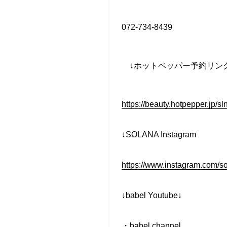
072-734-8439
↓
ホットペッパー予約リン
https://beauty.hotpepper.jp/
↓SOLANA Instagram
https://www.instagram.com/s
↓babel Youtube↓
・
babel channel