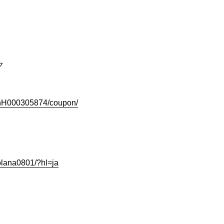
ク
slnH000305874/coupon/
olana0801/?hl=ja