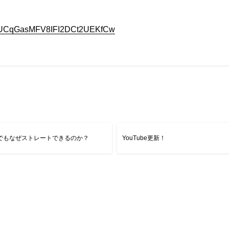
nel/UCqGasMFV8IFI2DCt2UEKfCw
でもなぜストレートできるのか？
YouTube更新！