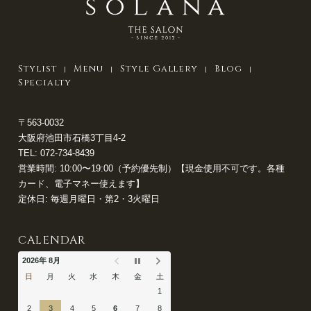
Stylist
Menu
Style Gallery
Blog
Specialty
〒563-0032
大阪府池田市石橋3丁目4-2
TEL:
072-734-8439
営業時間: 10:00〜19:00（予約優先制）【現金使用不可です。各種
カード、電子マネー使えます】
定休日: 毎週月曜日・第2・3火曜日
CALENDAR
2026年 8月
日
月
火
水
木
金
土
1
2
3
4
5
6
7
8