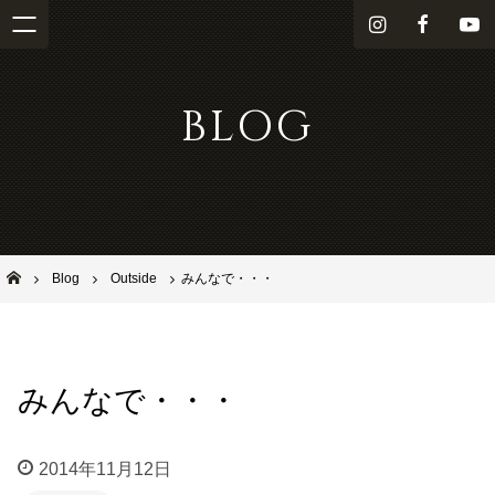
i
f
Y
n
a
o
s
c
u
BLOG
t
e
T
a
b
u
g
o
b
r
o
e
a
k
m
池田市石橋の美容室ならヘアサロンSolana（ソラーナ）
Blog
Outside
みんなで・・・
みんなで・・・
2014年11月12日