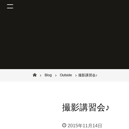
池田市石橋の美容室ならヘアサロンSolana（ソラーナ）
Blog
Outside
撮影講習会♪
撮影講習会♪
2015年11月14日